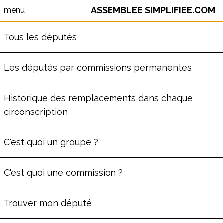
ASSEMBLEE SIMPLIFIEE.COM
menu
⚠️ Le site AssembleeSimplifiee.com n'est plus maintenu.
Tous les députés
Les données ne sont pas à jour.
Les députés par commissions permanentes
Députés de la Sarthe
Historique des remplacements dans chaque
(
72
)
circonscription
C'est quoi un groupe ?
C'est quoi une commission ?
Trouver mon député