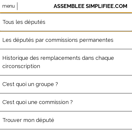
ASSEMBLEE SIMPLIFIEE.COM
menu
⚠️ Le site AssembleeSimplifiee.com n'est plus maintenu.
Tous les députés
Les données ne sont pas à jour.
Les députés par commissions permanentes
Députés du Vaucluse
Historique des remplacements dans chaque
(
84
)
circonscription
C'est quoi un groupe ?
C'est quoi une commission ?
Trouver mon député