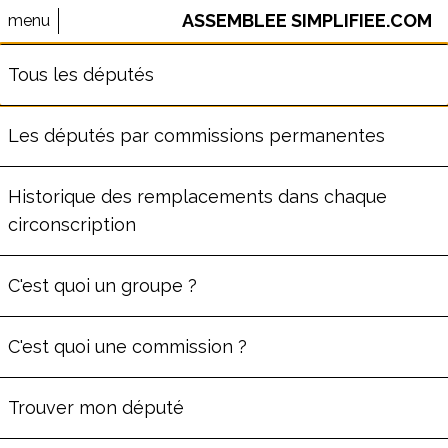
ASSEMBLEE SIMPLIFIEE.COM
menu
⚠️ Le site AssembleeSimplifiee.com n'est plus maintenu.
Tous les députés
Les données ne sont pas à jour.
Les députés par commissions permanentes
ALEXANDRE PORTIER
Historique des remplacements dans chaque
circonscription
ème
Député
de la
9
circonscription
du Rhône
C'est quoi un groupe ?
(
69
)
Commission des Affaires culturelles et
C'est quoi une commission ?
de l'Éducation
Groupe
Droite Républicaine
Trouver mon député
36
ans
Député depuis le ven. 24 janvier 2025