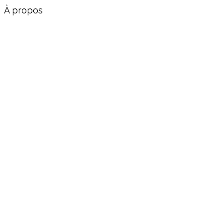
À propos
Lui écrire
claire.marais-beuil@assemblee-
nationale.fr
Assemblée nationale, 126 Rue de
l'Université, Paris 07 SP