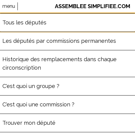
ASSEMBLEE SIMPLIFIEE.COM
menu
⚠️ Le site AssembleeSimplifiee.com n'est plus maintenu.
Tous les députés
Les données ne sont pas à jour.
Les députés par commissions permanentes
CLAIRE MARAIS-BEUIL
Historique des remplacements dans chaque
circonscription
ère
Député
e
de la
1
circonscription
de l'Oise
(
60
)
C'est quoi un groupe ?
Commission des Lois
Groupe
Rassemblement National
C'est quoi une commission ?
67
ans
Députée depuis le lun. 8 juillet 2024
Trouver mon député
C'est sa première législature
Voir sa fiche Wikipédia