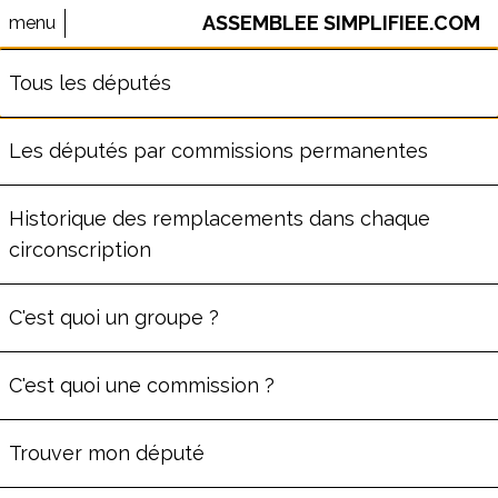
ASSEMBLEE SIMPLIFIEE.COM
menu
⚠️ Le site AssembleeSimplifiee.com n'est plus maintenu.
Tous les députés
Les données ne sont pas à jour.
Les députés par commissions permanentes
DAMIEN GIRARD
Historique des remplacements dans chaque
circonscription
ème
Député
de la
5
circonscription
du Morbihan
C'est quoi un groupe ?
(
56
)
Commission de la Défense
C'est quoi une commission ?
Groupe
Écologiste et Social
53
ans
Trouver mon député
Député depuis le lun. 8 juillet 2024
C'est sa première législature