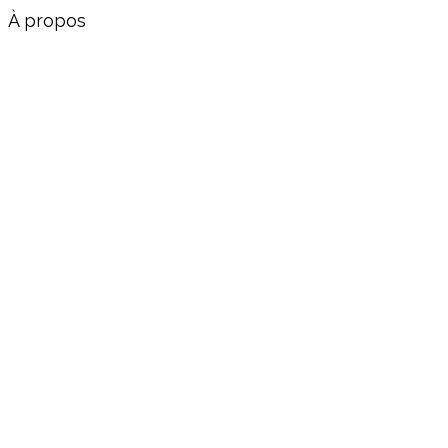
À propos
Voir sa fiche Wikipédia
Lui écrire
damien.girard@assemblee-
nationale.fr
Assemblée nationale, 126 Rue de
l'Université, Paris 07 SP