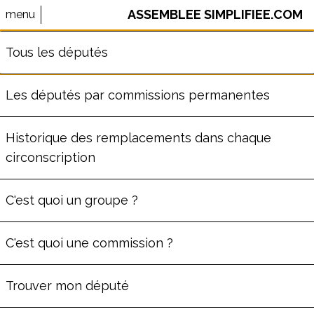
ASSEMBLEE SIMPLIFIEE.COM
menu
⚠️ Le site AssembleeSimplifiee.com n'est plus maintenu.
Tous les députés
Les données ne sont pas à jour.
Les députés par commissions permanentes
FRÉDÉRIC PETIT
Historique des remplacements dans chaque
circonscription
ème
Député
de la
7
circonscription
des Français
C'est quoi un groupe ?
établis hors de France
(
099
)
Commission des Affaires étrangères
C'est quoi une commission ?
Groupe
Les Démocrates
65
ans
Trouver mon député
Député depuis le lun. 8 juillet 2024
A aussi été député
dans les
16ème,