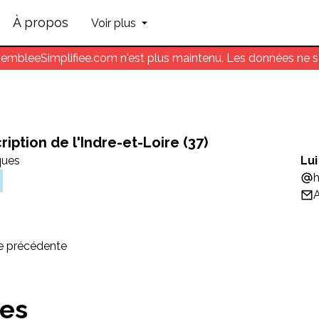
À propos
Voir plus
sembleeSimplifiee.com n'est plus maintenu. Les données ne so
ription
de l'Indre-et-Loire
(
37
)
ques
Lui
h
A
re précédente
tes