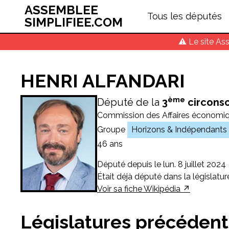
ASSEMBLEE
Tous les députés
SIMPLIFIEE.COM
⚠️ Le site As
HENRI ALFANDARI
ème
Député
de la
3
circonsc
Commission des Affaires économi
Groupe
Horizons & Indépendants
46
ans
Député depuis le lun. 8 juillet 2024
Était déjà député
dans la législatu
Voir sa fiche Wikipédia
Législatures précéden