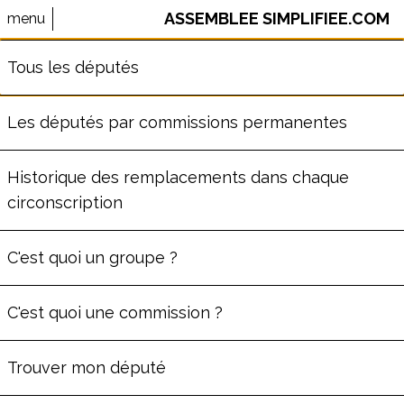
ASSEMBLEE SIMPLIFIEE.COM
menu
⚠️ Le site AssembleeSimplifiee.com n'est plus maintenu.
Tous les députés
Les données ne sont pas à jour.
Les députés par commissions permanentes
MAXIME MICHELET
Historique des remplacements dans chaque
circonscription
ème
Député
de la
3
circonscription
de la Marne
C'est quoi un groupe ?
(
51
)
Commission des Affaires culturelles et
C'est quoi une commission ?
de l'Éducation
Groupe
UDR
Trouver mon député
34
ans
Député depuis le lun. 8 juillet 2024