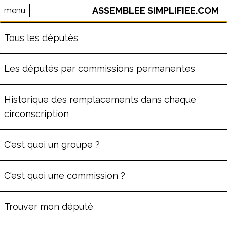
ASSEMBLEE SIMPLIFIEE.COM
menu
⚠️ Le site AssembleeSimplifiee.com n'est plus maintenu.
Tous les députés
Les données ne sont pas à jour.
Les députés par commissions permanentes
MICHEL CASTELLANI
Historique des remplacements dans chaque
circonscription
ère
Député
de la
1
circonscription
de Haute-
C'est quoi un groupe ?
Corse
(
2B
)
Commission des Finances
C'est quoi une commission ?
Groupe
Libertés, Indépendants, Outre-mer
et Territoires
Trouver mon député
80
ans