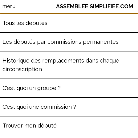
ASSEMBLEE SIMPLIFIEE.COM
menu
⚠️ Le site AssembleeSimplifiee.com n'est plus maintenu.
Tous les députés
Les données ne sont pas à jour.
Les députés par commissions permanentes
PASCAL JENFT
Historique des remplacements dans chaque
circonscription
ème
Député
de la
5
circonscription
de la
C'est quoi un groupe ?
Moselle
(
57
)
Commission de la Défense
C'est quoi une commission ?
Groupe
Rassemblement National
59
ans
Trouver mon député
Député depuis le lun. 8 juillet 2024
C'est sa première législature