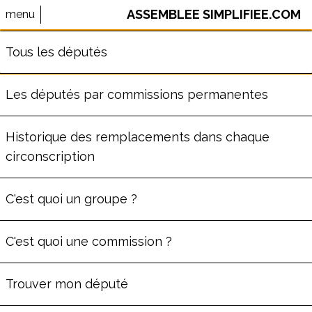
ASSEMBLEE SIMPLIFIEE.COM
menu
⚠️ Le site AssembleeSimplifiee.com n'est plus maintenu.
Tous les députés
Les données ne sont pas à jour.
Les députés par commissions permanentes
PATRICE MARTIN
Historique des remplacements dans chaque
circonscription
ème
Député
de la
6
circonscription
de Seine-
C'est quoi un groupe ?
Maritime
(
76
)
Commission des Affaires
C'est quoi une commission ?
économiques
Groupe
Rassemblement National
Trouver mon député
62
ans
Député depuis le lun. 8 juillet 2024