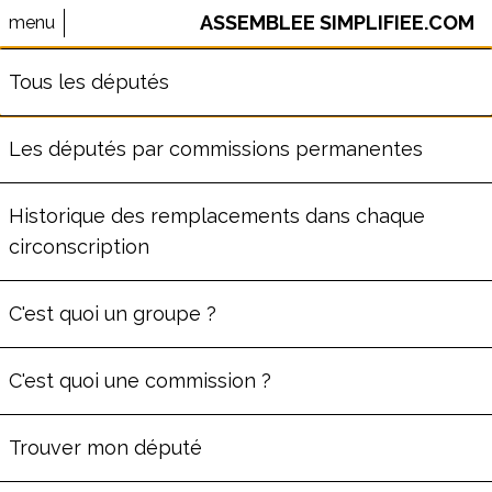
ASSEMBLEE SIMPLIFIEE.COM
menu
⚠️ Le site AssembleeSimplifiee.com n'est plus maintenu.
Tous les députés
Les données ne sont pas à jour.
Les députés par commissions permanentes
PIERRE PRIBETICH
Historique des remplacements dans chaque
circonscription
ème
Député
de la
3
circonscription
de Côte-d'Or
C'est quoi un groupe ?
(
21
)
Commission des Affaires étrangères
C'est quoi une commission ?
Groupe
Socialistes et apparentés
69
ans
Trouver mon député
Député depuis le lun. 8 juillet 2024
C'est sa première législature