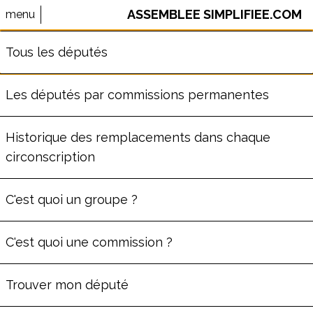
ASSEMBLEE SIMPLIFIEE.COM
menu
⚠️ Le site AssembleeSimplifiee.com n'est plus maintenu.
Tous les députés
Les données ne sont pas à jour.
Les députés par commissions permanentes
PIERRE-YVES CADALEN
Historique des remplacements dans chaque
circonscription
ème
Député
de la
2
circonscription
du Finistère
C'est quoi un groupe ?
(
29
)
Commission des Affaires étrangères
C'est quoi une commission ?
Groupe
La France insoumise - Nouveau
Front Populaire
Trouver mon député
34
ans