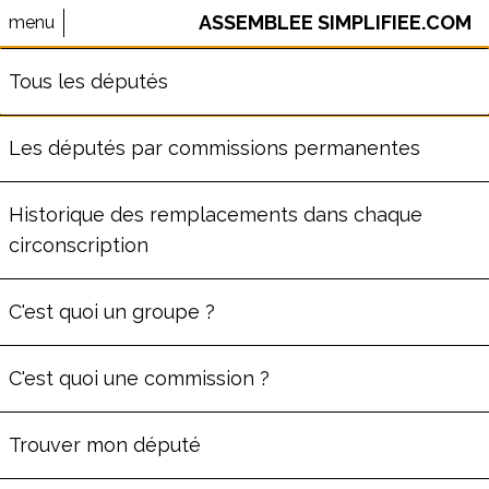
ASSEMBLEE SIMPLIFIEE.COM
menu
⚠️ Le site AssembleeSimplifiee.com n'est plus maintenu.
Tous les députés
Les données ne sont pas à jour.
Les députés par commissions permanentes
POURIA AMIRSHAHI
Historique des remplacements dans chaque
circonscription
ème
Député
de la
5
circonscription
de Paris
(
75
)
C'est quoi un groupe ?
Commission des Lois
Groupe
Écologiste et Social
C'est quoi une commission ?
54
ans
Député depuis le début de la
Trouver mon député
législature
A aussi été député
dans la
14
ème